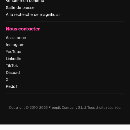
Vendre mon contenu
Salle de presse
À la recherche de magnific.ai
Nous contacter
Assistance
Instagram
YouTube
LinkedIn
TikTok
Discord
X
Reddit
Copyright © 2010-
2026
Freepik Company S.L.U.
Tous droits réservés
.