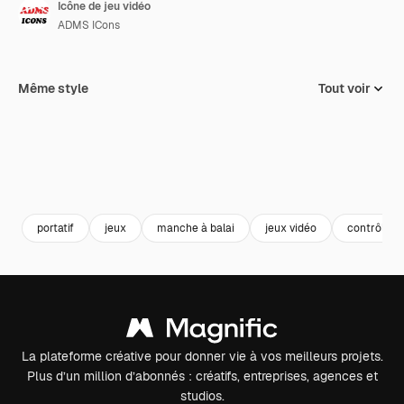
Icône de jeu vidéo
ADMS ICons
Même style
Tout voir
portatif
jeux
manche à balai
jeux vidéo
contrôleur 
La plateforme créative pour donner vie à vos meilleurs projets.
Plus d’un million d’abonnés : créatifs, entreprises, agences et
studios.