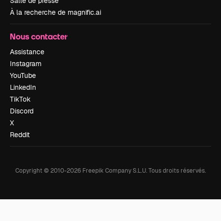
Salle de presse
À la recherche de magnific.ai
Nous contacter
Assistance
Instagram
YouTube
LinkedIn
TikTok
Discord
X
Reddit
Copyright © 2010-
2026
Freepik Company S.L.U.
Tous droits réservés
.