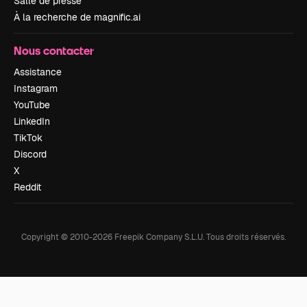
Salle de presse
À la recherche de magnific.ai
Nous contacter
Assistance
Instagram
YouTube
LinkedIn
TikTok
Discord
X
Reddit
Copyright © 2010-
2026
Freepik Company S.L.U.
Tous droits réservés
.