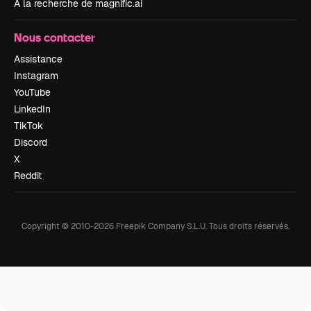
À la recherche de magnific.ai
Nous contacter
Assistance
Instagram
YouTube
LinkedIn
TikTok
Discord
X
Reddit
Copyright © 2010-
2026
Freepik Company S.L.U.
Tous droits réservés
.