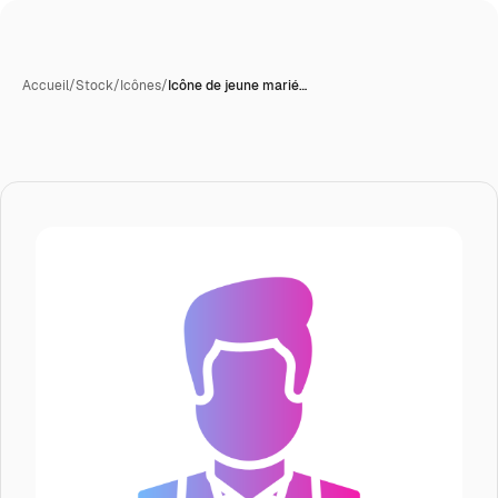
Accueil
/
Stock
/
Icônes
/
Icône de jeune marié…