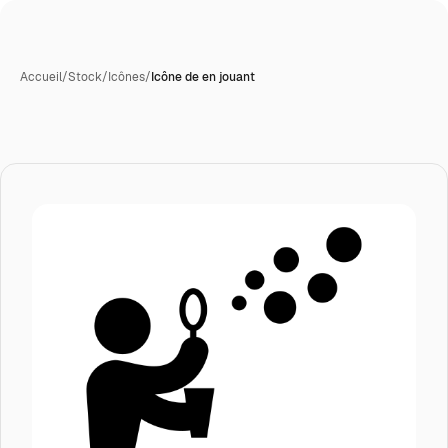
Accueil
/
Stock
/
Icônes
/
Icône de en jouant