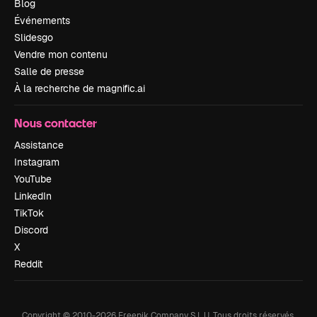
Blog
Événements
Slidesgo
Vendre mon contenu
Salle de presse
À la recherche de magnific.ai
Nous contacter
Assistance
Instagram
YouTube
LinkedIn
TikTok
Discord
X
Reddit
Copyright © 2010-
2026
Freepik Company S.L.U.
Tous droits réservés
.