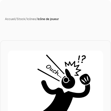
Accueil
/
Stock
/
Icônes
/
Icône de joueur