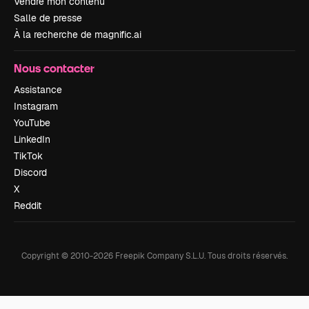
Vendre mon contenu
Salle de presse
À la recherche de magnific.ai
Nous contacter
Assistance
Instagram
YouTube
LinkedIn
TikTok
Discord
X
Reddit
Copyright © 2010-
2026
Freepik Company S.L.U.
Tous droits réservés
.