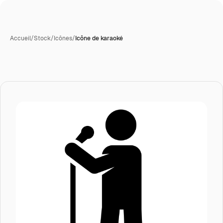
Accueil
/
Stock
/
Icônes
/
Icône de karaoké