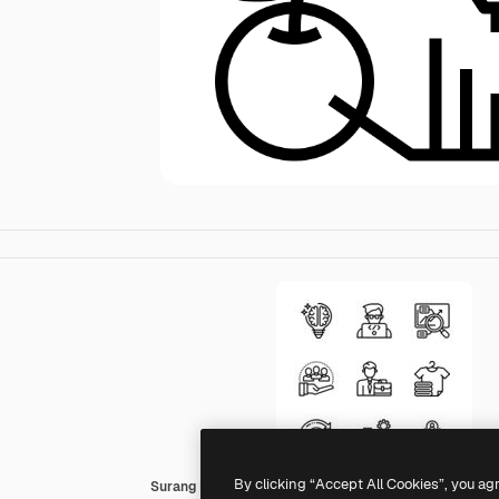
By clicking “Accept All Cookies”, you ag
Surang Lineal