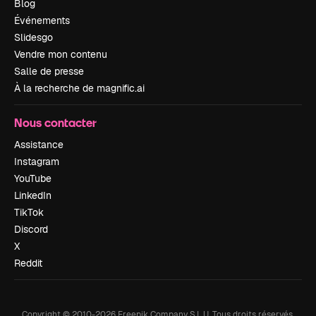
Blog
Événements
Slidesgo
Vendre mon contenu
Salle de presse
À la recherche de magnific.ai
Nous contacter
Assistance
Instagram
YouTube
LinkedIn
TikTok
Discord
X
Reddit
Copyright © 2010-
2026
Freepik Company S.L.U.
Tous droits réservés
.