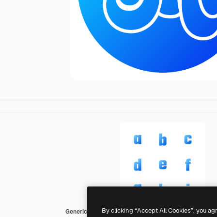
By clicking “Accept All Cookies”, you ag
Generic gradient fill