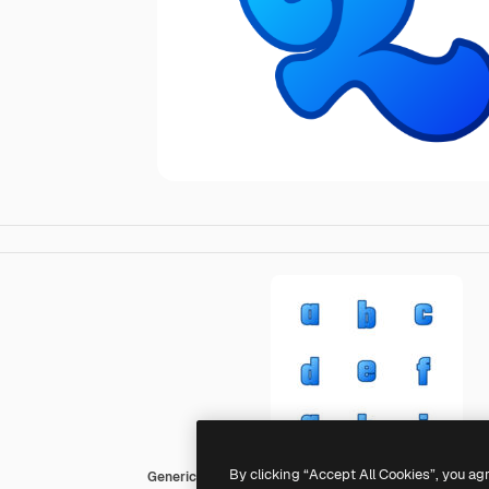
By clicking “Accept All Cookies”, you ag
Generic gradient lineal-color