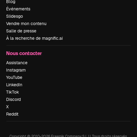
Blog
Événements
Slidesgo
Vendre mon contenu
Salle de presse
À la recherche de magnific.ai
Nous contacter
Assistance
Instagram
YouTube
LinkedIn
TikTok
Discord
X
Reddit
Copyright © 2010-
2026
Freepik Company S.L.U.
Tous droits réservés
.