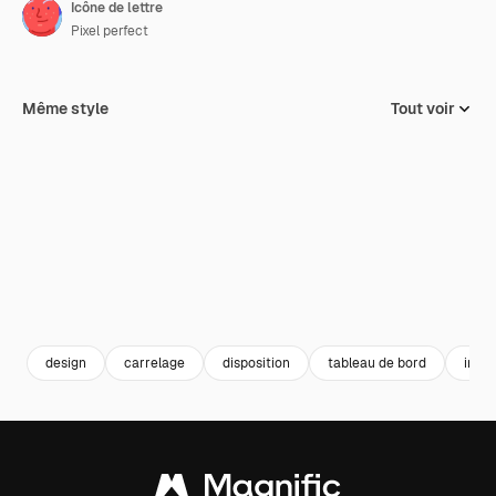
Icône de lettre
Pixel perfect
Même style
Tout voir
design
carrelage
disposition
tableau de bord
inter