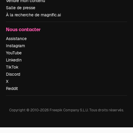
Vendre mon contenu
Salle de presse
À la recherche de magnific.ai
Nous contacter
Assistance
Instagram
YouTube
LinkedIn
TikTok
Discord
X
Reddit
Copyright © 2010-
2026
Freepik Company S.L.U.
Tous droits réservés
.