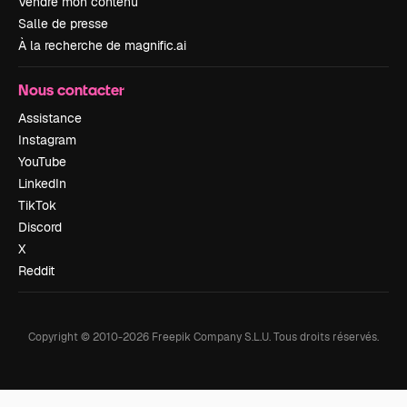
Vendre mon contenu
Salle de presse
À la recherche de magnific.ai
Nous contacter
Assistance
Instagram
YouTube
LinkedIn
TikTok
Discord
X
Reddit
Copyright © 2010-
2026
Freepik Company S.L.U.
Tous droits réservés
.