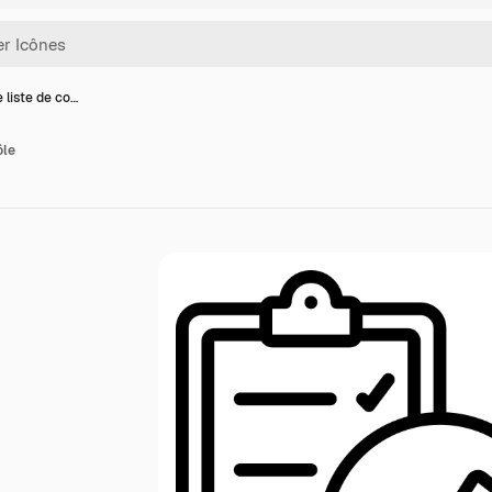
 liste de co…
ôle