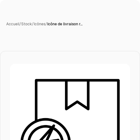
Accueil
/
Stock
/
Icônes
/
Icône de livraison r…