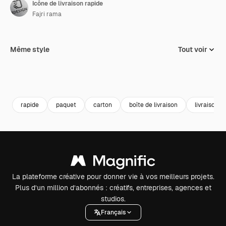
Icône de livraison rapide
Fajri rama
Même style
Tout voir
rapide
paquet
carton
boîte de livraison
livraison d
La plateforme créative pour donner vie à vos meilleurs projets.
Plus d’un million d’abonnés : créatifs, entreprises, agences et
studios.
Français