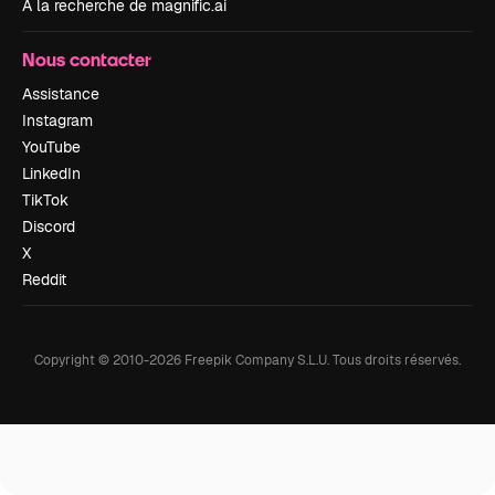
À la recherche de magnific.ai
Nous contacter
Assistance
Instagram
YouTube
LinkedIn
TikTok
Discord
X
Reddit
Copyright © 2010-
2026
Freepik Company S.L.U.
Tous droits réservés
.