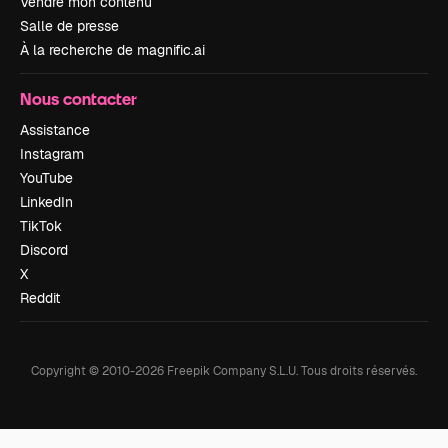
Vendre mon contenu
Salle de presse
À la recherche de magnific.ai
Nous contacter
Assistance
Instagram
YouTube
LinkedIn
TikTok
Discord
X
Reddit
Copyright © 2010-
2026
Freepik Company S.L.U.
Tous droits réservés
.