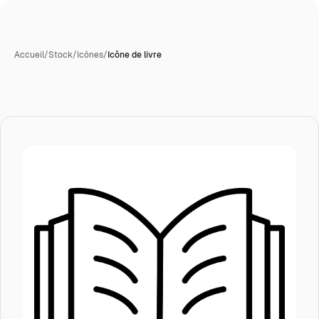
Accueil
/
Stock
/
Icônes
/
Icône de livre