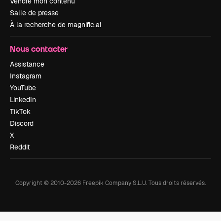
Vendre mon contenu
Salle de presse
À la recherche de magnific.ai
Nous contacter
Assistance
Instagram
YouTube
LinkedIn
TikTok
Discord
X
Reddit
Copyright © 2010-
2026
Freepik Company S.L.U.
Tous droits réservés
.