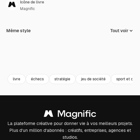
Icône de livre
Magnific
Même style
Tout voir
livre
échecs
stratégie
jeu de société
sport et comp
La plateforme créative pour donner vie à vos meilleurs projets.
Plus d’un million d’abonnés : créatifs, entreprises, agences et
studios.