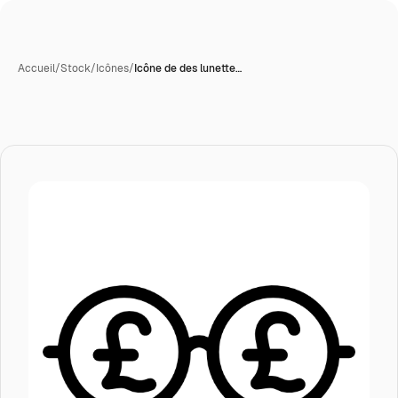
Accueil
/
Stock
/
Icônes
/
Icône de des lunette…