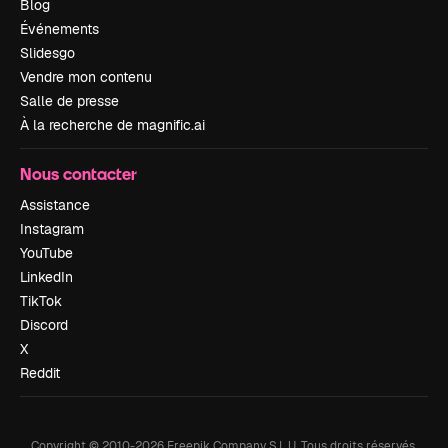
Blog
Événements
Slidesgo
Vendre mon contenu
Salle de presse
À la recherche de magnific.ai
Nous contacter
Assistance
Instagram
YouTube
LinkedIn
TikTok
Discord
X
Reddit
Copyright © 2010-
2026
Freepik Company S.L.U.
Tous droits réservés
.