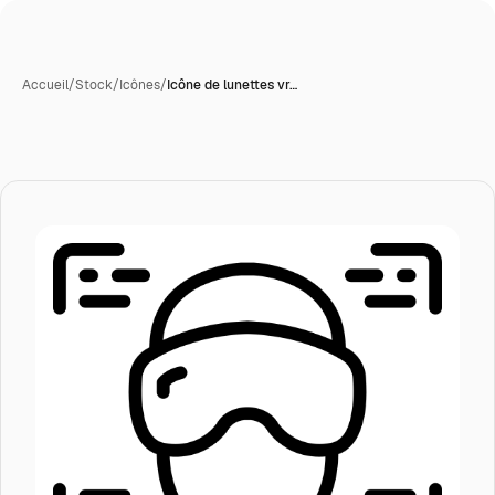
Accueil
/
Stock
/
Icônes
/
Icône de lunettes vr…