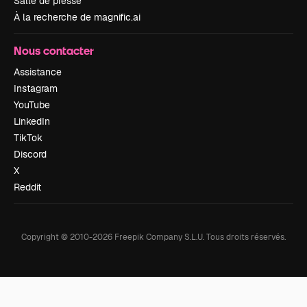
Salle de presse
À la recherche de magnific.ai
Nous contacter
Assistance
Instagram
YouTube
LinkedIn
TikTok
Discord
X
Reddit
Copyright © 2010-
2026
Freepik Company S.L.U.
Tous droits réservés
.