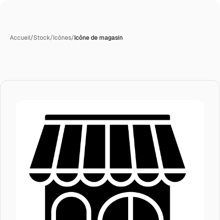
Accueil
/
Stock
/
Icônes
/
Icône de magasin