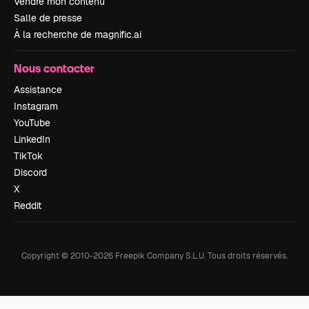
Vendre mon contenu
Salle de presse
À la recherche de magnific.ai
Nous contacter
Assistance
Instagram
YouTube
LinkedIn
TikTok
Discord
X
Reddit
Copyright © 2010-
2026
Freepik Company S.L.U.
Tous droits réservés
.