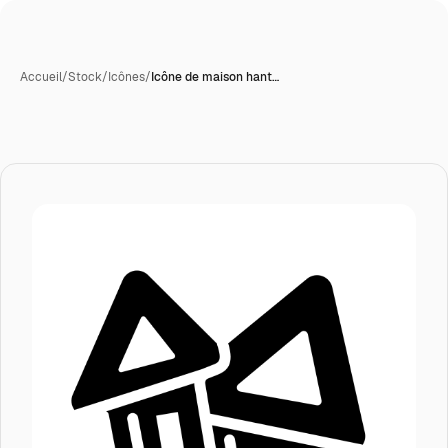
Accueil
/
Stock
/
Icônes
/
Icône de maison hant…