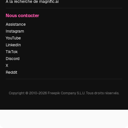
À la recherche de magnific.ai
Nous contacter
Assistance
Instagram
YouTube
LinkedIn
TikTok
Discord
X
Reddit
Copyright © 2010-
2026
Freepik Company S.L.U.
Tous droits réservés
.