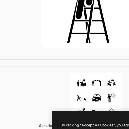
By clicking “Accept All Cookies”, you ag
Generic Others