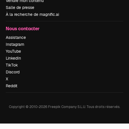
Vendre mon contenu
Salle de presse
À la recherche de magnific.ai
Nous contacter
Assistance
Instagram
YouTube
LinkedIn
TikTok
Discord
X
Reddit
Copyright © 2010-
2026
Freepik Company S.L.U.
Tous droits réservés
.