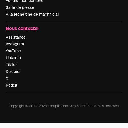
Vendre mon contenu
Salle de presse
À la recherche de magnific.ai
Nous contacter
Assistance
Instagram
YouTube
LinkedIn
TikTok
Discord
X
Reddit
Copyright © 2010-
2026
Freepik Company S.L.U.
Tous droits réservés
.