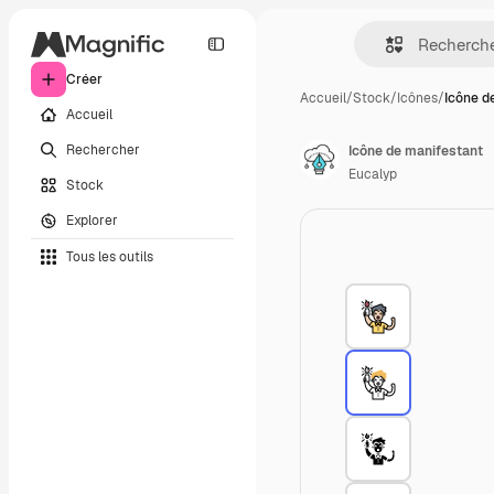
Créer
Accueil
/
Stock
/
Icônes
/
Icône d
Accueil
Rechercher
Icône de manifestant
Eucalyp
Stock
Explorer
Tous les outils