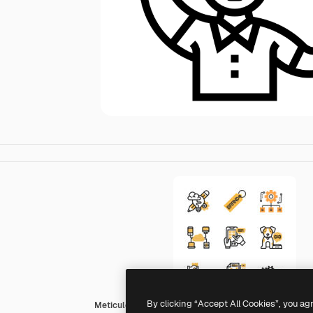
By clicking “Accept All Cookies”, you ag
Meticulous Yellow shadow