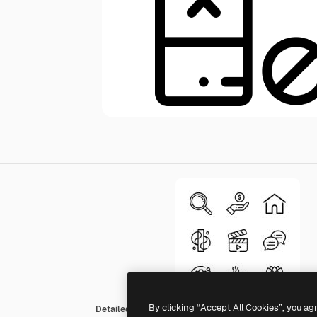
By clicking “Accept All Cookies”, you ag
Detailed Rounded Lineal