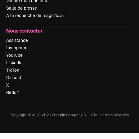
Vendre mon contenu
Salle de presse
À la recherche de magnific.ai
Nous contacter
Assistance
Instagram
YouTube
LinkedIn
TikTok
Discord
X
Reddit
Copyright © 2010-
2026
Freepik Company S.L.U.
Tous droits réservés
.