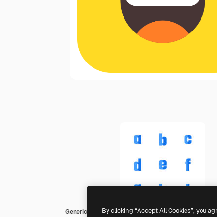
By clicking “Accept All Cookies”, you ag
Generic color fill