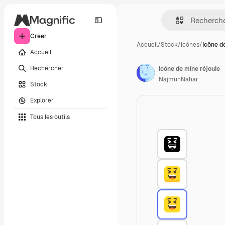
Créer
Accueil
/
Stock
/
Icônes
/
Icône d
Accueil
Rechercher
Icône de mine réjouie
NajmunNahar
Stock
Explorer
Tous les outils