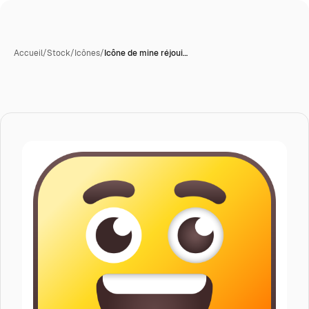
Accueil
/
Stock
/
Icônes
/
Icône de mine réjoui…