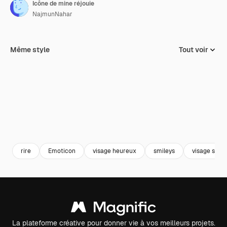
Icône de mine réjouie
NajmunNahar
Même style
Tout voir
rire
Emoticon
visage heureux
smileys
visage souri
La plateforme créative pour donner vie à vos meilleurs projets.