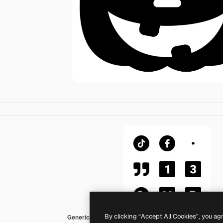
By clicking “Accept All Cookies”, you ag
Generic Glyph