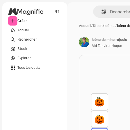
Créer
Accueil
/
Stock
/
Icônes
/
Icône d
Accueil
Rechercher
Icône de mine réjouie
Md Tanvirul Haque
Stock
Explorer
Tous les outils