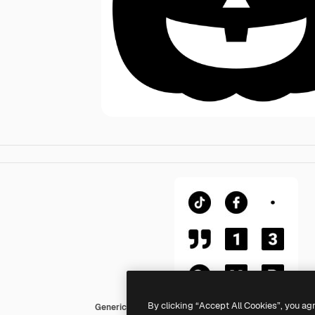
By clicking “Accept All Cookies”, you ag
Generic Glyph