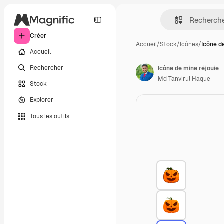
Créer
Accueil
/
Stock
/
Icônes
/
Icône d
Accueil
Rechercher
Icône de mine réjouie
Md Tanvirul Haque
Stock
Explorer
Tous les outils