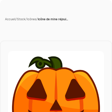
Accueil
/
Stock
/
Icônes
/
Icône de mine réjoui…