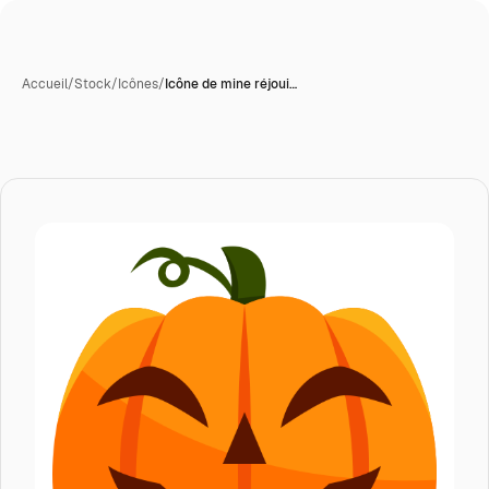
Accueil
/
Stock
/
Icônes
/
Icône de mine réjoui…