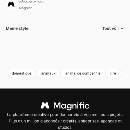
Icône de minou
Magnific
Même style
Tout voir
domestique
animaux
animal de compagnie
rire
ra
La plateforme créative pour donner vie à vos meilleurs projets.
Plus d’un million d’abonnés : créatifs, entreprises, agences et
studios.