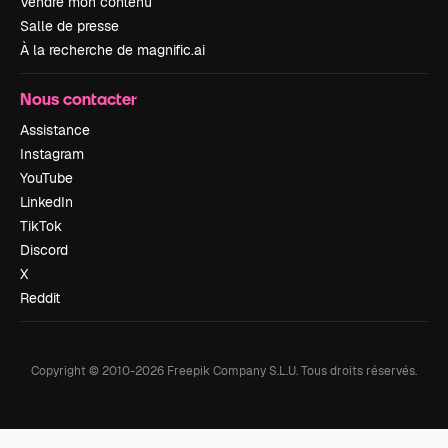
Vendre mon contenu
Salle de presse
À la recherche de magnific.ai
Nous contacter
Assistance
Instagram
YouTube
LinkedIn
TikTok
Discord
X
Reddit
Copyright © 2010-
2026
Freepik Company S.L.U.
Tous droits réservés
.