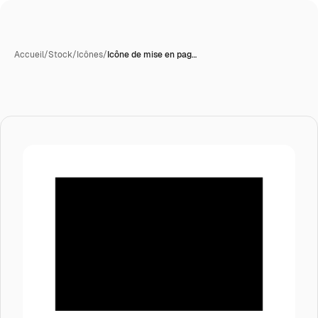
Accueil
/
Stock
/
Icônes
/
Icône de mise en pag…