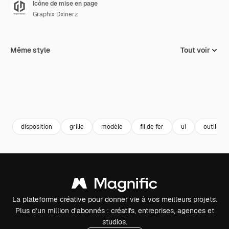
Icône de mise en page
Graphix Dxinerz
Même style
Tout voir
disposition
grille
modèle
fil de fer
ui
outils d'
La plateforme créative pour donner vie à vos meilleurs projets.
Plus d’un million d’abonnés : créatifs, entreprises, agences et
studios.