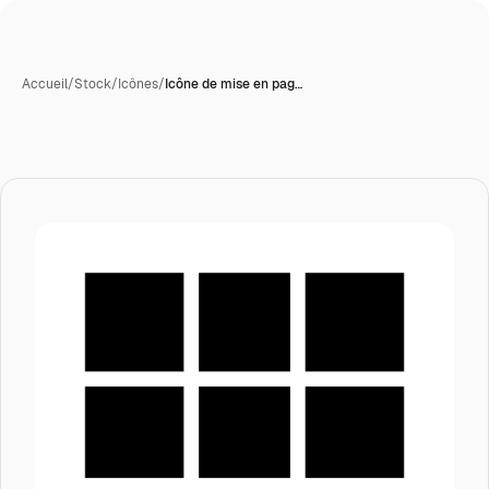
Accueil
/
Stock
/
Icônes
/
Icône de mise en pag…