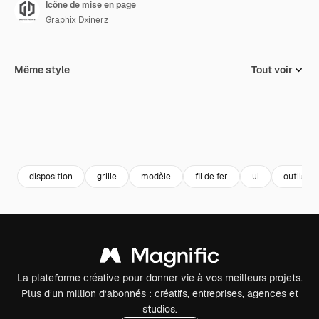
Icône de mise en page
Graphix Dxinerz
Même style
Tout voir
disposition
grille
modèle
fil de fer
ui
outils d'
La plateforme créative pour donner vie à vos meilleurs projets.
Plus d’un million d’abonnés : créatifs, entreprises, agences et
studios.