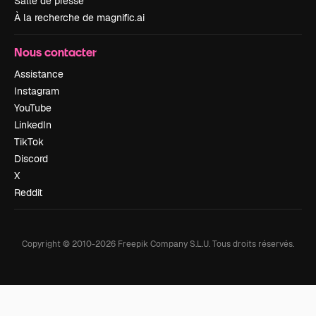
Salle de presse
À la recherche de magnific.ai
Nous contacter
Assistance
Instagram
YouTube
LinkedIn
TikTok
Discord
X
Reddit
Copyright © 2010-
2026
Freepik Company S.L.U.
Tous droits réservés
.