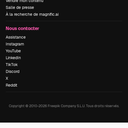
Vendre mon contenu
Salle de presse
À la recherche de magnific.ai
Nous contacter
Assistance
Instagram
YouTube
LinkedIn
TikTok
Discord
X
Reddit
Copyright © 2010-
2026
Freepik Company S.L.U.
Tous droits réservés
.