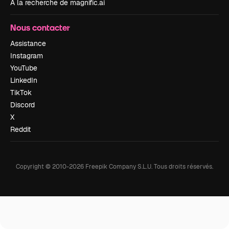
À la recherche de magnific.ai
Nous contacter
Assistance
Instagram
YouTube
LinkedIn
TikTok
Discord
X
Reddit
Copyright © 2010-
2026
Freepik Company S.L.U.
Tous droits réservés
.