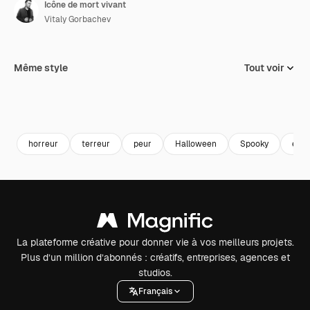
Icône de mort vivant
Vitaly Gorbachev
Même style
Tout voir
horreur
terreur
peur
Halloween
Spooky
effr
La plateforme créative pour donner vie à vos meilleurs projets.
Plus d’un million d’abonnés : créatifs, entreprises, agences et
studios.
Français