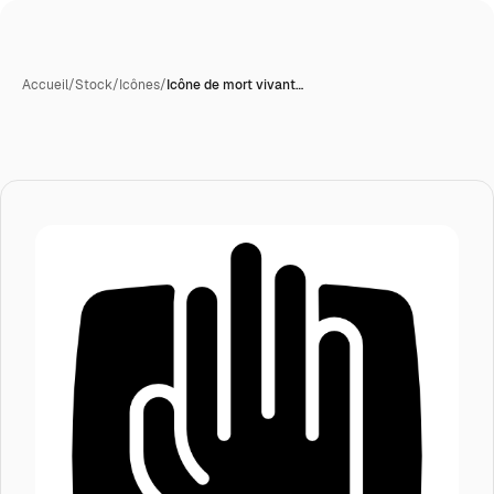
Accueil
/
Stock
/
Icônes
/
Icône de mort vivant…