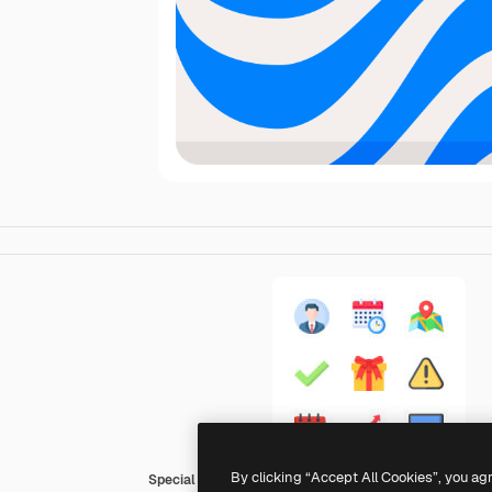
By clicking “Accept All Cookies”, you ag
Special Flat