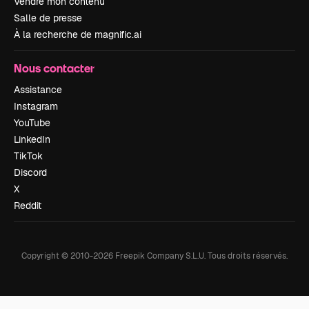
Vendre mon contenu
Salle de presse
À la recherche de magnific.ai
Nous contacter
Assistance
Instagram
YouTube
LinkedIn
TikTok
Discord
X
Reddit
Copyright © 2010-
2026
Freepik Company S.L.U.
Tous droits réservés
.