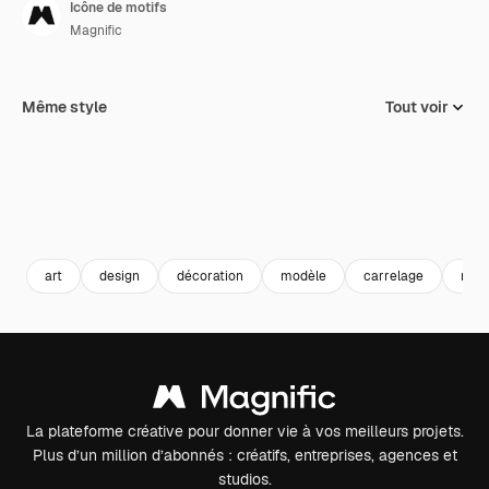
Icône de motifs
Magnific
Même style
Tout voir
art
design
décoration
modèle
carrelage
mod
La plateforme créative pour donner vie à vos meilleurs projets.
Plus d’un million d’abonnés : créatifs, entreprises, agences et
studios.