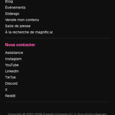
Blog
Événements
Slidesgo
Vendre mon contenu
Salle de presse
À la recherche de magnific.ai
Nous contacter
Assistance
Instagram
YouTube
LinkedIn
TikTok
Discord
X
Reddit
Copyright © 2010-
2026
Freepik Company S.L.U.
Tous droits réservés
.