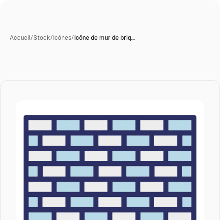
Accueil
/
Stock
/
Icônes
/
Icône de mur de briq…