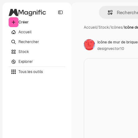
Créer
Accueil
/
Stock
/
Icônes
/
Icône d
Accueil
Rechercher
Icône de mur de brique
designvector10
Stock
Explorer
Tous les outils