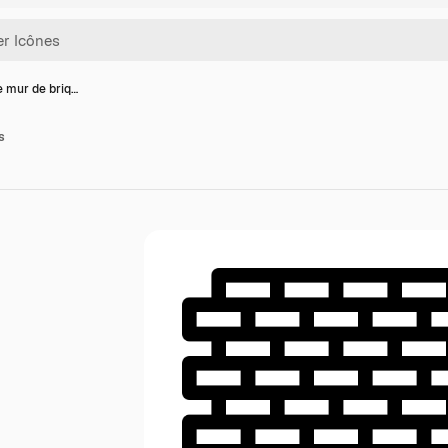
e mur de briq…
s