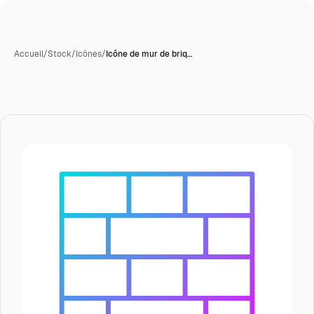
Accueil
/
Stock
/
Icônes
/
Icône de mur de briq…