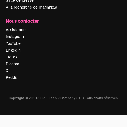
Salle de presse
À la recherche de magnific.ai
Nous contacter
Assistance
Instagram
YouTube
LinkedIn
TikTok
Discord
X
Reddit
Copyright © 2010-
2026
Freepik Company S.L.U.
Tous droits réservés
.