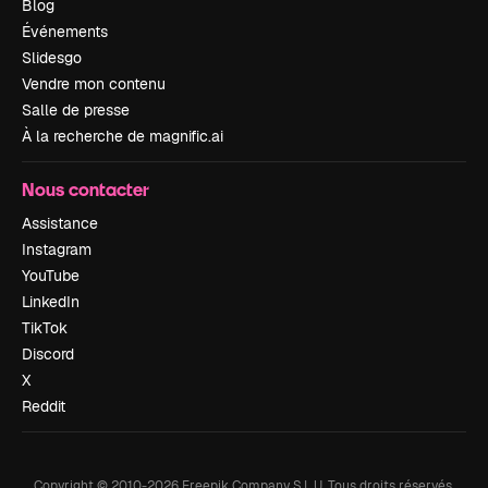
Blog
Événements
Slidesgo
Vendre mon contenu
Salle de presse
À la recherche de magnific.ai
Nous contacter
Assistance
Instagram
YouTube
LinkedIn
TikTok
Discord
X
Reddit
Copyright © 2010-
2026
Freepik Company S.L.U.
Tous droits réservés
.