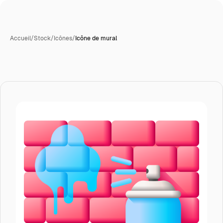
Accueil
/
Stock
/
Icônes
/
Icône de mural