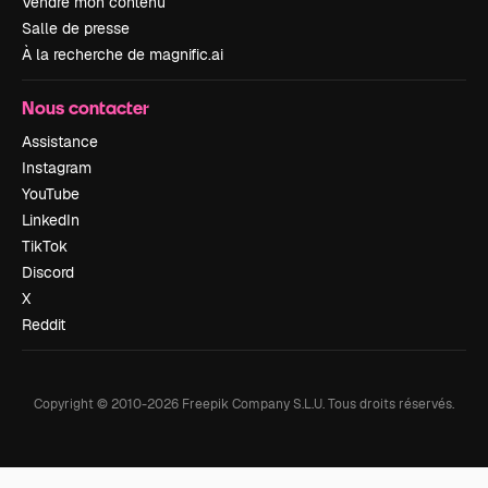
Vendre mon contenu
Salle de presse
À la recherche de magnific.ai
Nous contacter
Assistance
Instagram
YouTube
LinkedIn
TikTok
Discord
X
Reddit
Copyright © 2010-
2026
Freepik Company S.L.U.
Tous droits réservés
.