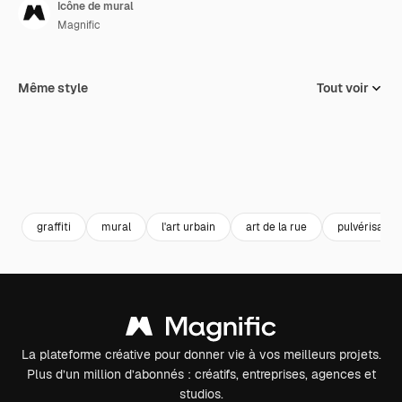
Icône de mural
Magnific
Même style
Tout voir
graffiti
mural
l'art urbain
art de la rue
pulvérisatio
La plateforme créative pour donner vie à vos meilleurs projets.
Plus d’un million d’abonnés : créatifs, entreprises, agences et
studios.